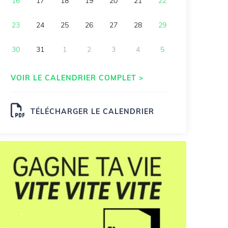
16
17
18
19
20
21
22
23
24
25
26
27
28
29
30
31
1
2
3
4
5
VOIR LE CALENDRIER COMPLET >
TÉLÉCHARGER LE CALENDRIER
.