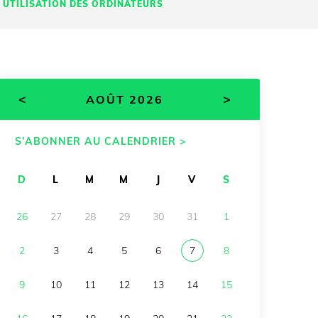
UTILISATION DES ORDINATEURS
<
>
AOÛT 2026
S’ABONNER AU CALENDRIER >
D
L
M
M
J
V
S
26
27
28
29
30
31
1
2
3
4
5
6
7
8
9
10
11
12
13
14
15