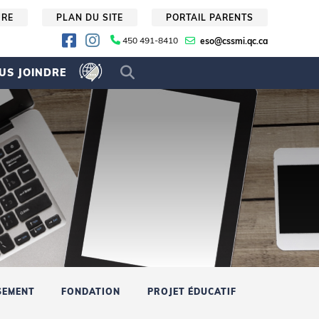
URE
PLAN DU SITE
PORTAIL PARENTS
450 491-8410
eso@cssmi.qc.ca
US JOINDRE
SEMENT
FONDATION
PROJET ÉDUCATIF