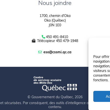
Nous joindre
1700, chemin d'Oka
Oka (Québec)
J0N 1E0
450 491-8410
Télécopieur
450 479-1948
eso@cssmi.qc.ca
Pour offri
navigation
navigation,
visiteurs s
consenteme
fonctions.
Ac
© Gouvernement du Québec, 2026
et sécurisées. Par conséquent, des outils d’intelligence artificielle auto
contenu.