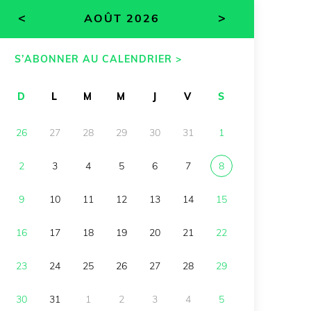
<
>
AOÛT 2026
S’ABONNER AU CALENDRIER >
D
L
M
M
J
V
S
26
27
28
29
30
31
1
2
3
4
5
6
7
8
9
10
11
12
13
14
15
16
17
18
19
20
21
22
23
24
25
26
27
28
29
30
31
1
2
3
4
5