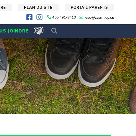
URE
PLAN DU SITE
PORTAIL PARENTS
450 491-8410
eso@cssmi.qc.ca
US JOINDRE