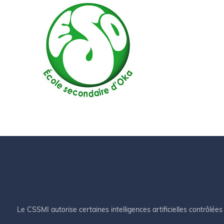
Le CSSMI autorise certaines intelligences artificielles contrôlées 