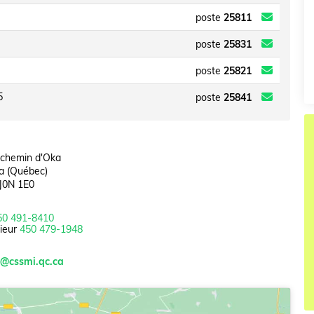
poste
25811
poste
25831
poste
25821
5
poste
25841
 chemin d'Oka
a (Québec)
J0N 1E0
50 491-8410
ieur
450 479-1948
o@cssmi.qc.ca