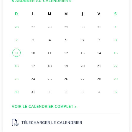
S’ABONNER AU CALENDRIER >
D
L
M
M
J
V
S
26
27
28
29
30
31
1
2
3
4
5
6
7
8
9
10
11
12
13
14
15
16
17
18
19
20
21
22
23
24
25
26
27
28
29
30
31
1
2
3
4
5
VOIR LE CALENDRIER COMPLET >
TÉLÉCHARGER LE CALENDRIER