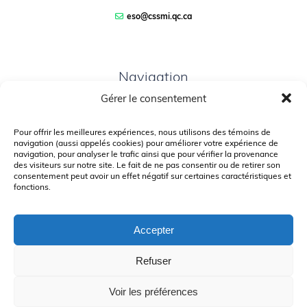
eso@cssmi.qc.ca
Navigation
Gérer le consentement
PLAN DU SITE
PORTAIL PARENTS
Pour offrir les meilleures expériences, nous utilisons des témoins de
navigation (aussi appelés cookies) pour améliorer votre expérience de
PLAINTE – SERVICE À L’ÉLÈVE
navigation, pour analyser le trafic ainsi que pour vérifier la provenance
des visiteurs sur notre site. Le fait de ne pas consentir ou de retirer son
POLITIQUE DE CONFIDENTIALITÉ
consentement peut avoir un effet négatif sur certaines caractéristiques et
fonctions.
Accepter
Refuser
© Gouvernement du Québec, 2026
Voir les préférences
Le CSSMI autorise certaines intelligences artificielles contrôlées et
sécurisées. Par conséquent, des outils d’intelligence artificielle autorisés