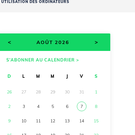
UTILISATION DES ORDINATEURS
<
>
AOÛT 2026
S’ABONNER AU CALENDRIER >
D
L
M
M
J
V
S
26
27
28
29
30
31
1
2
3
4
5
6
7
8
9
10
11
12
13
14
15