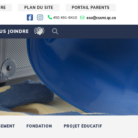
URE
PLAN DU SITE
PORTAIL PARENTS
450 491-8410
eso@cssmi.qc.ca
US JOINDRE
SEMENT
FONDATION
PROJET ÉDUCATIF