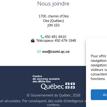
Nous joindre
1700, chemin d'Oka
Oka (Québec)
J0N 1E0
450 491-8410
Télécopieur
450 479-1948
eso@cssmi.qc.ca
Pour offri
navigation
navigation,
visiteurs s
consenteme
fonctions.
Ac
© Gouvernement du Québec, 2026
et sécurisées. Par conséquent, des outils d’intelligence artificielle auto
contenu.