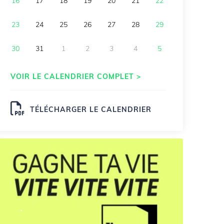
16
17
18
19
20
21
22
23
24
25
26
27
28
29
30
31
1
2
3
4
5
VOIR LE CALENDRIER COMPLET >
TÉLÉCHARGER LE CALENDRIER
.