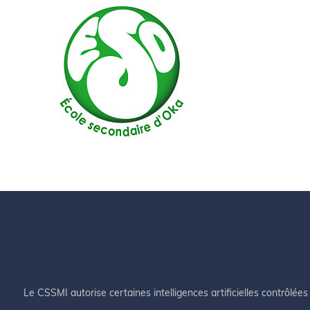
Le CSSMI autorise certaines intelligences artificielles contrôlées 