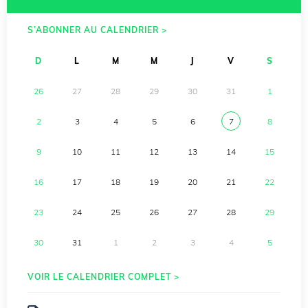
S’ABONNER AU CALENDRIER >
D
L
M
M
J
V
S
26
27
28
29
30
31
1
2
3
4
5
6
7
8
9
10
11
12
13
14
15
16
17
18
19
20
21
22
23
24
25
26
27
28
29
30
31
1
2
3
4
5
VOIR LE CALENDRIER COMPLET >