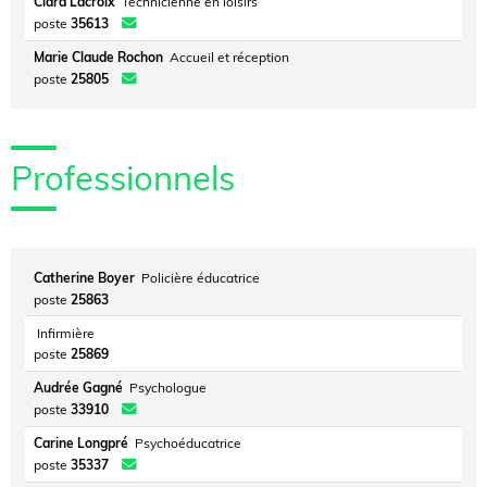
Clara Lacroix
Technicienne en loisirs
poste
35613
Marie Claude Rochon
Accueil et réception
poste
25805
Professionnels
Catherine Boyer
Policière éducatrice
poste
25863
Infirmière
poste
25869
Audrée Gagné
Psychologue
poste
33910
Carine Longpré
Psychoéducatrice
poste
35337