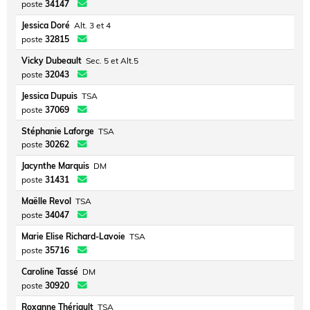
poste
34147
Jessica Doré
Alt. 3 et 4
poste
32815
Vicky Dubeault
Sec. 5 et Alt.5
poste
32043
Jessica Dupuis
TSA
poste
37069
Stéphanie Laforge
TSA
poste
30262
Jacynthe Marquis
DM
poste
31431
Maëlle Revol
TSA
poste
34047
Marie Elise Richard-Lavoie
TSA
poste
35716
Caroline Tassé
DM
poste
30920
Roxanne Thériault
TSA