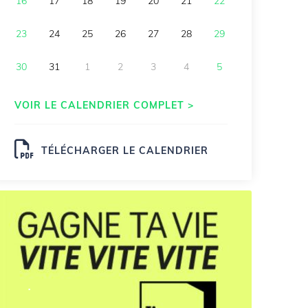
16
17
18
19
20
21
22
23
24
25
26
27
28
29
30
31
1
2
3
4
5
VOIR LE CALENDRIER COMPLET >
TÉLÉCHARGER LE CALENDRIER
.