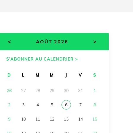
<
>
AOÛT 2026
S’ABONNER AU CALENDRIER >
D
L
M
M
J
V
S
26
27
28
29
30
31
1
2
3
4
5
6
7
8
9
10
11
12
13
14
15