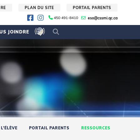
URE
PLAN DU SITE
PORTAIL PARENTS
450 491-8410
eso@cssmi.qc.ca
US JOINDRE
L’ÉLÈVE
PORTAIL PARENTS
RESSOURCES