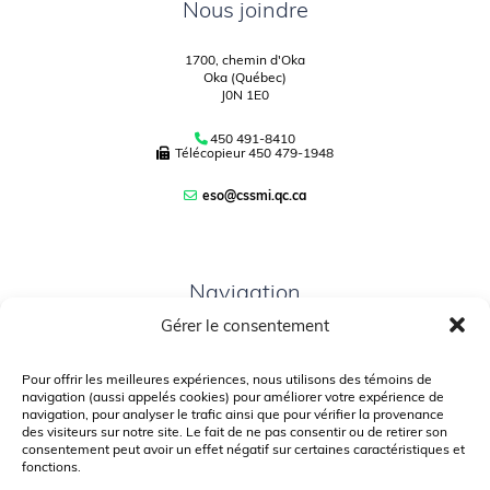
Nous joindre
1700, chemin d'Oka
Oka (Québec)
J0N 1E0
450 491-8410
Télécopieur
450 479-1948
eso@cssmi.qc.ca
Navigation
Gérer le consentement
PLAN DU SITE
PORTAIL PARENTS
Pour offrir les meilleures expériences, nous utilisons des témoins de
navigation (aussi appelés cookies) pour améliorer votre expérience de
PLAINTE – SERVICE À L’ÉLÈVE
navigation, pour analyser le trafic ainsi que pour vérifier la provenance
des visiteurs sur notre site. Le fait de ne pas consentir ou de retirer son
POLITIQUE DE CONFIDENTIALITÉ
consentement peut avoir un effet négatif sur certaines caractéristiques et
fonctions.