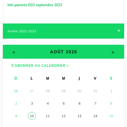
Info-parents ESO septembre 2023
Année 2022-2023
Journal juin 23
<
>
AOÛT 2026
Journal m’OKA février
Journal M’OKA décembre
S’ABONNER AU CALENDRIER >
Journal automne 2022
D
L
M
M
J
V
S
26
27
28
29
30
31
1
2
3
4
5
6
7
8
9
10
11
12
13
14
15