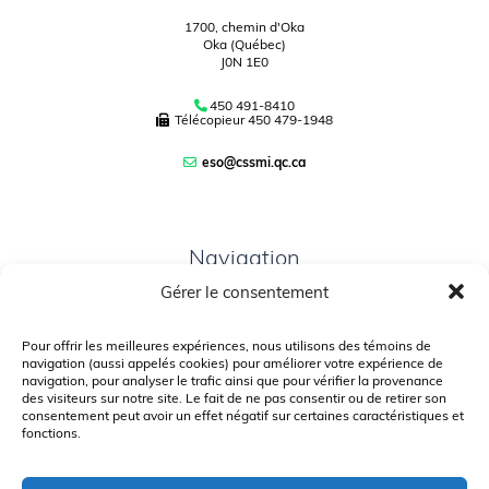
1700, chemin d'Oka
Oka (Québec)
J0N 1E0
450 491-8410
Télécopieur
450 479-1948
eso@cssmi.qc.ca
Navigation
Gérer le consentement
PLAN DU SITE
PORTAIL PARENTS
Pour offrir les meilleures expériences, nous utilisons des témoins de
navigation (aussi appelés cookies) pour améliorer votre expérience de
PLAINTE – SERVICE À L’ÉLÈVE
navigation, pour analyser le trafic ainsi que pour vérifier la provenance
des visiteurs sur notre site. Le fait de ne pas consentir ou de retirer son
POLITIQUE DE CONFIDENTIALITÉ
consentement peut avoir un effet négatif sur certaines caractéristiques et
fonctions.