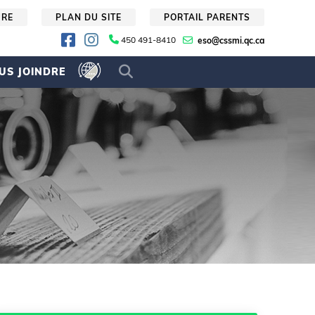
URE
PLAN DU SITE
PORTAIL PARENTS
450 491-8410
eso@cssmi.qc.ca
US JOINDRE