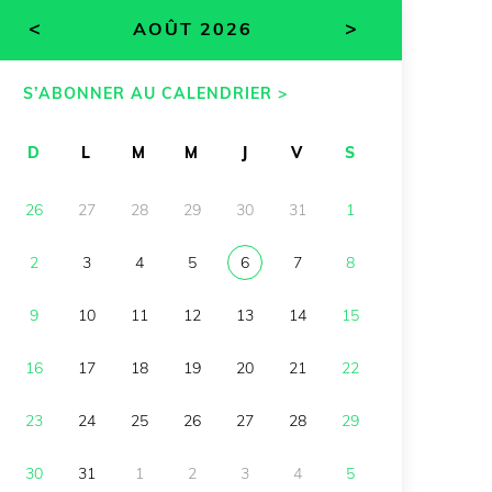
<
>
AOÛT 2026
S’ABONNER AU CALENDRIER >
D
L
M
M
J
V
S
26
27
28
29
30
31
1
2
3
4
5
6
7
8
9
10
11
12
13
14
15
16
17
18
19
20
21
22
23
24
25
26
27
28
29
30
31
1
2
3
4
5