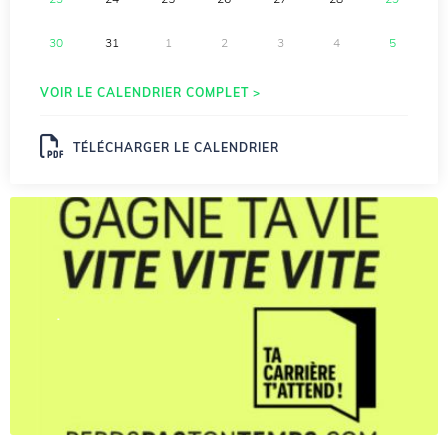
30
31
1
2
3
4
5
VOIR LE CALENDRIER COMPLET >
TÉLÉCHARGER LE CALENDRIER
.