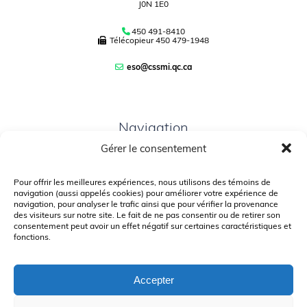
J0N 1E0
450 491-8410
Télécopieur
450 479-1948
eso@cssmi.qc.ca
Navigation
Gérer le consentement
PLAN DU SITE
PORTAIL PARENTS
Pour offrir les meilleures expériences, nous utilisons des témoins de
navigation (aussi appelés cookies) pour améliorer votre expérience de
PLAINTE – SERVICE À L’ÉLÈVE
navigation, pour analyser le trafic ainsi que pour vérifier la provenance
des visiteurs sur notre site. Le fait de ne pas consentir ou de retirer son
POLITIQUE DE CONFIDENTIALITÉ
consentement peut avoir un effet négatif sur certaines caractéristiques et
fonctions.
Accepter