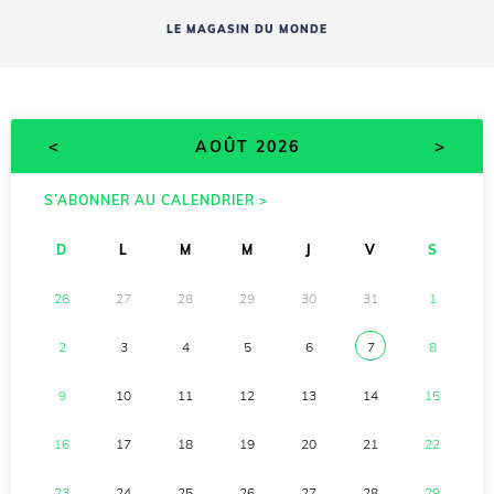
LE MAGASIN DU MONDE
<
>
AOÛT 2026
S’ABONNER AU CALENDRIER >
D
L
M
M
J
V
S
26
27
28
29
30
31
1
2
3
4
5
6
7
8
9
10
11
12
13
14
15
16
17
18
19
20
21
22
23
24
25
26
27
28
29