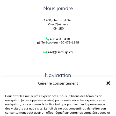
Nous joindre
1700, chemin d'Oka
Oka (Québec)
J0N 1E0
450 491-8410
Télécopieur
450 479-1948
eso@cssmi.qc.ca
Navigation
Gérer le consentement
PLAN DU SITE
PORTAIL PARENTS
Pour offrir les meilleures expériences, nous utilisons des témoins de
navigation (aussi appelés cookies) pour améliorer votre expérience de
PLAINTE – SERVICE À L’ÉLÈVE
navigation, pour analyser le trafic ainsi que pour vérifier la provenance
des visiteurs sur notre site. Le fait de ne pas consentir ou de retirer son
POLITIQUE DE CONFIDENTIALITÉ
consentement peut avoir un effet négatif sur certaines caractéristiques et