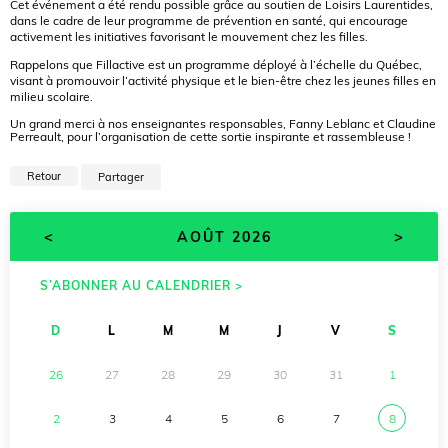
Cet événement a été rendu possible grâce au soutien de Loisirs Laurentides,
dans le cadre de leur programme de prévention en santé, qui encourage
activement les initiatives favorisant le mouvement chez les filles.
Rappelons que Fillactive est un programme déployé à l’échelle du Québec,
visant à promouvoir l’activité physique et le bien-être chez les jeunes filles en
milieu scolaire.
Un grand merci à nos enseignantes responsables, Fanny Leblanc et Claudine
Perreault, pour l’organisation de cette sortie inspirante et rassembleuse !
Retour
Partager
<
>
AOÛT 2026
S’ABONNER AU CALENDRIER >
D
L
M
M
J
V
S
26
27
28
29
30
31
1
2
3
4
5
6
7
8