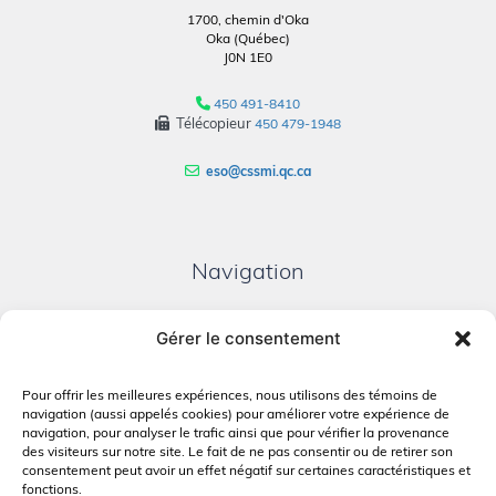
1700, chemin d'Oka
Oka (Québec)
J0N 1E0
450 491-8410
Télécopieur
450 479-1948
eso@cssmi.qc.ca
Navigation
PLAN DU SITE
Gérer le consentement
PORTAIL PARENTS
PLAINTE – SERVICE À L’ÉLÈVE
Pour offrir les meilleures expériences, nous utilisons des témoins de
navigation (aussi appelés cookies) pour améliorer votre expérience de
POLITIQUE DE CONFIDENTIALITÉ
navigation, pour analyser le trafic ainsi que pour vérifier la provenance
des visiteurs sur notre site. Le fait de ne pas consentir ou de retirer son
consentement peut avoir un effet négatif sur certaines caractéristiques et
fonctions.